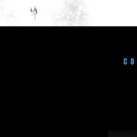
Français
Engl
C