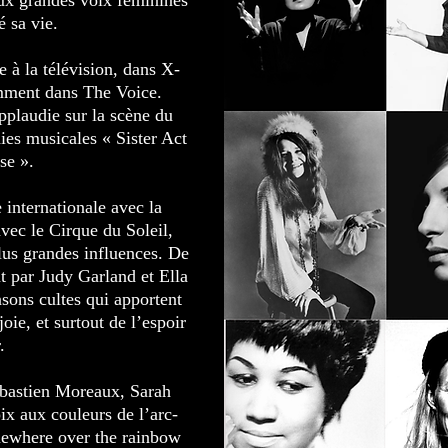
x grandes voix féminines
é sa vie.
 à la télévision, dans X-
emment dans The Voice.
applaudie sur la scène du
ies musicales « Sister Act
se ».
 internationale avec la
ec le Cirque du Soleil,
plus grandes influences. De
t par Judy Garland et Ella
nsons cultes qui apportent
oie, et surtout de l’espoir
.
bastien Moreaux, Sarah
x aux couleurs de l’arc-
ewhere over the rainbow