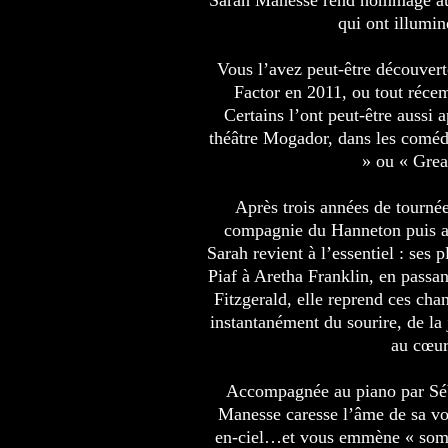
Sarah Manesse rend hommage au
qui ont illumin
Vous l’avez peut-être découverte
Factor en 2011, ou tout réc
Certains l’ont peut-être aussi 
théâtre Mogador, dans les coméd
» ou « Grea
Après trois années de tournée
compagnie du Hanneton puis av
Sarah revient à l’essentiel : ses 
Piaf à Aretha Franklin, en passan
Fitzgerald, elle reprend ces cha
instantanément du sourire, de la j
au cœur
Accompagnée au piano par Sé
Manesse caresse l’âme de sa voi
en-ciel…et vous emmène « som