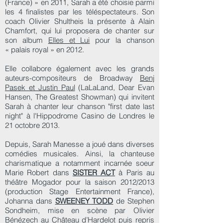
(France) » en 2011, Sarah a été choisie parmi
les 4 finalistes par les téléspectateurs. Son
coach Olivier Shultheis la présente à Alain
Chamfort, qui lui proposera de chanter sur
son album
Elles et Lui
pour la chanson
« palais royal » en 2012.
Elle collabore également avec les grands
auteurs-compositeurs de Broadway
Benj
Pasek et Justin Paul
(LaLaLand, Dear Evan
Hansen, The Greatest Showman) qui invitent
Sarah à chanter leur chanson "first date last
night" à l'Hippodrome Casino de Londres le
21 octobre 2013.
Depuis, Sarah Manesse a joué dans diverses
comédies musicales. Ainsi, la chanteuse
charismatique a notamment incarnée soeur
Marie Robert dans
SISTER ACT
à Paris au
théâtre Mogador pour la saison 2012/2013
(production Stage Entertainment France),
Johanna dans
SWEENEY TODD
de Stephen
Sondheim, mise en scène par Olivier
Bénézech au Château d’Hardelot puis repris